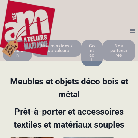
L'asso
Nos missions /
Co
Nos
ciatio
Nos valeurs
nt
partenai
n
ac
res
t
Meubles et objets déco bois et
métal
Prêt-à-porter et accessoires
textiles et matériaux souples