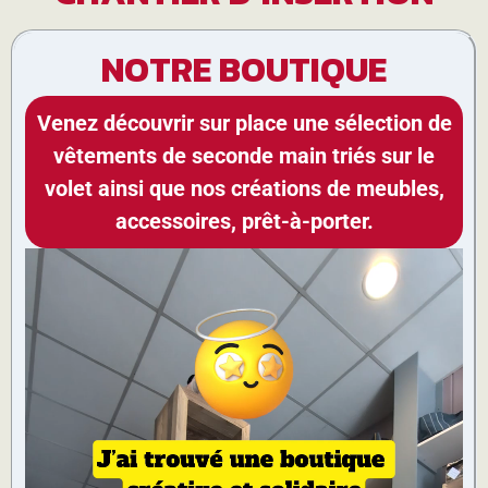
NOTRE BOUTIQUE
Venez découvrir sur place une sélection de
vêtements de seconde main triés sur le
volet ainsi que nos créations de meubles,
accessoires, prêt-à-porter.